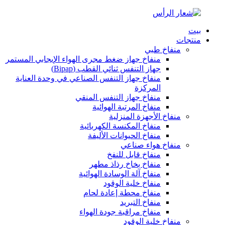
بيت
منتجات
منفاخ طبي
منفاخ جهاز ضغط مجرى الهواء الإيجابي المستمر
جهاز التنفس ثنائي القطب (Bipap)
منفاخ جهاز التنفس الصناعي في وحدة العناية
المركزة
منفاخ جهاز التنفس المنقي
منفاخ المرتبة الهوائية
منفاخ الأجهزة المنزلية
منفاخ المكنسة الكهربائية
منفاخ الحيوانات الأليفة
منفاخ هواء صناعي
منفاخ قابل للنفخ
منفاخ بخاخ رذاذ مطهر
منفاخ آلة الوسادة الهوائية
منفاخ خلية الوقود
منفاخ محطة إعادة لحام
منفاخ التبريد
منفاخ مراقبة جودة الهواء
منفاخ خلية الوقود