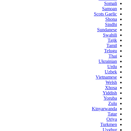
Somali
Samoan
Scots Gaelic
Shona
Sindhi
Sundanese
Swahili
Tajik
Tamil
Telugu
Thai
Ukrainian
Urdu
Uzbek
Vietnamese
Welsh
Xhosa
Yiddish
Yoruba
Zulu
Kinyarwanda
Tatar
Oriya
Turkmen
Uyghur