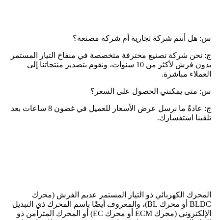
التعليمات
س: هل أنتم شركة تجارية أم شركة مصنعة؟
ج: نحن شركة تصنيع محترفة متخصصة في منفاخ التيار المستمر
بدون فرش لأكثر من 10 سنوات، ونقوم بتصدير منتجاتنا إلى
العملاء مباشرة.
س: متى يمكنني الحصول على السعر؟
ج: عادةً ما نرسل عرض الأسعار للعميل في غضون 8 ساعات بعد
تلقينا استفسارك.
ما هو المحرك الكهربائي ذو التيار
المستمر بدون فرش؟
المحرك الكهربائي ذو التيار المستمر عديم الفرش (محرك
BLDC أو محرك BL)، والمعروف أيضًا باسم المحرك ذي التبديل
الإلكتروني (محرك ECM أو محرك EC) أو المحرك المتزامن ذو