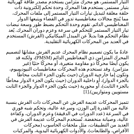
التيار المستمر، هو محرك متزامن يستخدم مصدر طاقة كهربائية
بتيار مستمر. يستخدم هذا المحرك وحدة تحكم إلكترونية ذات
حلقة مغلقة لتبديل تيارات التيار المستمر إلى ملفات المحرك،
مما يُنتج مجالات مغناطيسية تدور في الفضاء ويتبعها الدوار
المغناطيسي الدائم. تقوم وحدة التحكم بضبط طور وسعة نبضات
تيار التيار المستمر للتحكم في سرعة وعزم دوران المحرك. يُعد
نظام التحكم هذا بديلاً عن المبدل الميكانيكي (الفرش) المستخدم
في العديد من المحركات الكهربائية التقليدية.
عادةً ما يكون تصميم نظام المحرك عديم الفرش مشابهًا لتصميم
المحرك المتزامن ذي المغناطيس الدائم (PMSM)، ولكنه قد
يكون أيضًا محركًا ذو مقاومة متغيرة، أو محركًا حثيًا (غير
متزامن). وقد تستخدم هذه المحركات مغناطيسات النيوديميوم،
وتكون إما خارجية الدوران (حيث يكون الجزء الثابت محاطًا
بالجزء الدوار)، أو داخلية الدوران (حيث يكون الجزء الدوار محاطًا
بالجزء الثابت)، أو محورية (حيث يكون الجزء الدوار والجزء الثابت
مستويين ومتوازيين).[1]
تتميز المحركات عديمة الفرش عن المحركات ذات الفرش بنسبة
عالية من القدرة إلى الوزن، وسرعة عالية، وتحكم شبه فوري
في السرعة (عدد الدورات في الدقيقة) وعزم الدوران، وكفاءة
عالية، وصيانة منخفضة. تُستخدم المحركات عديمة الفرش في
العديد من التطبيقات، مثل ملحقات الحاسوب (محركات
الأقراص، والطابعات)، والأدوات الكهربائية اليدوية، والمركبات