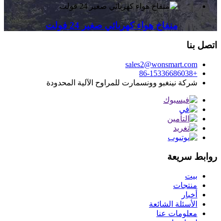
منفاخ هواء كهربائي صغير 24 فولت
اتصل بنا
sales2@wonsmart.com
+86-15336686038
شركة نينغبو وونسمارت للمراوح الآلية المحدودة
روابط سريعة
بيت
منتجات
أخبار
الأسئلة الشائعة
معلومات عنا