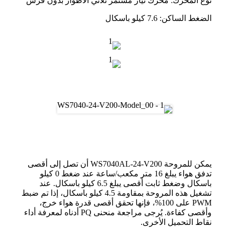
نوع المحرك: محرك تيار مستمر ثلاثي الأطوار بدون فرش
الضغط الساكن: 7.6 كيلو باسكال
رسم
أداء المنفاخ
يمكن للمروحة WS7040AL-24-V200 أن تصل إلى أقصى
تدفق هواء يبلغ 16 متر مكعب/ساعة عند ضغط 0 كيلو
باسكال وضغط ثابت أقصى يبلغ 6.5 كيلو باسكال. عند
تشغيل هذه المروحة بمقاومة 4.5 كيلو باسكال، إذا تم ضبط
PWM على 100%، فإنها تحقق أقصى قدرة هواء خرج،
وأقصى كفاءة. يُرجى مراجعة منحنى PQ أدناه لمعرفة أداء
نقاط التحميل الأخرى.