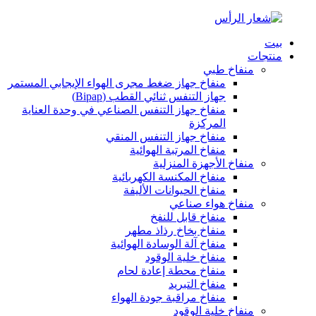
بيت
منتجات
منفاخ طبي
منفاخ جهاز ضغط مجرى الهواء الإيجابي المستمر
جهاز التنفس ثنائي القطب (Bipap)
منفاخ جهاز التنفس الصناعي في وحدة العناية
المركزة
منفاخ جهاز التنفس المنقي
منفاخ المرتبة الهوائية
منفاخ الأجهزة المنزلية
منفاخ المكنسة الكهربائية
منفاخ الحيوانات الأليفة
منفاخ هواء صناعي
منفاخ قابل للنفخ
منفاخ بخاخ رذاذ مطهر
منفاخ آلة الوسادة الهوائية
منفاخ خلية الوقود
منفاخ محطة إعادة لحام
منفاخ التبريد
منفاخ مراقبة جودة الهواء
منفاخ خلية الوقود