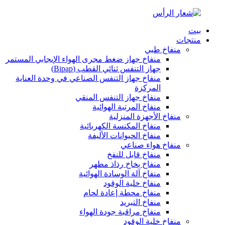
بيت
منتجات
منفاخ طبي
منفاخ جهاز ضغط مجرى الهواء الإيجابي المستمر
جهاز التنفس ثنائي القطب (Bipap)
منفاخ جهاز التنفس الصناعي في وحدة العناية
المركزة
منفاخ جهاز التنفس المنقي
منفاخ المرتبة الهوائية
منفاخ الأجهزة المنزلية
منفاخ المكنسة الكهربائية
منفاخ الحيوانات الأليفة
منفاخ هواء صناعي
منفاخ قابل للنفخ
منفاخ بخاخ رذاذ مطهر
منفاخ آلة الوسادة الهوائية
منفاخ خلية الوقود
منفاخ محطة إعادة لحام
منفاخ التبريد
منفاخ مراقبة جودة الهواء
منفاخ خلية الوقود