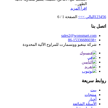
الطور...
اقرأ المزيد
6
5
4
3
2
1
التالي >
>>
الصفحة 1 / 6
اتصل بنا
sales2@wonsmart.com
+86-15336686038
شركة نينغبو وونسمارت للمراوح الآلية المحدودة
روابط سريعة
بيت
منتجات
أخبار
الأسئلة الشائعة