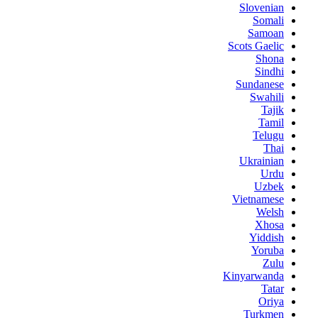
Slovenian
Somali
Samoan
Scots Gaelic
Shona
Sindhi
Sundanese
Swahili
Tajik
Tamil
Telugu
Thai
Ukrainian
Urdu
Uzbek
Vietnamese
Welsh
Xhosa
Yiddish
Yoruba
Zulu
Kinyarwanda
Tatar
Oriya
Turkmen