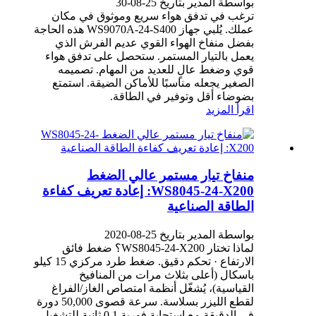
بواسطة المدير بتاريخ 25-08-30
ترغب في تدفق هواء سريع وموثوق في مكان
عملك. يُلبي جهاز WS9070A-24-S400 هذه الحاجة
بفضل منفاخ الهواء القوي عديم الفرش الذي
يعمل بالتيار المستمر. ستحصل على تدفق هواء
قوي وضغط عالٍ للعديد من المهام. تصميمه
الصغير يجعله مناسبًا للأماكن الضيقة. استمتع
بضوضاء أقل وتوفير في الطاقة.
اقرأ المزيد
منفاخ تيار مستمر عالي الضغط
WS8045-24-X200: إعادة تعريف كفاءة
الطاقة الصناعية
بواسطة المدير بتاريخ 25-08-2020
لماذا تختار WS8045-24-X200؟ ضغط فائق
الارتفاع · تحكم دقيق. ضغط طرد مركزي 15 كيلو
باسكال (أعلى بثلاث مرات من المنافيخ
القياسية)، يُشغّل أنظمة امتصاص الغاز/الفراغ
لقطع الليزر بسلاسة. سرعة قصوى 50,000 دورة
في الدقيقة مع استجابة فورية 0.1 ثانية للتشغيل