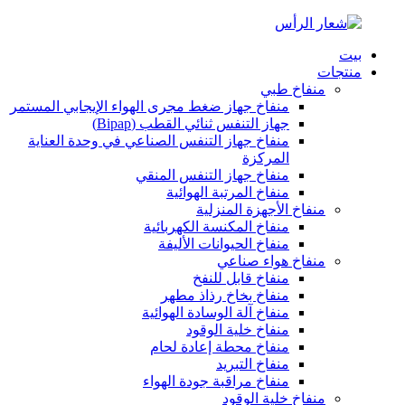
بيت
منتجات
منفاخ طبي
منفاخ جهاز ضغط مجرى الهواء الإيجابي المستمر
جهاز التنفس ثنائي القطب (Bipap)
منفاخ جهاز التنفس الصناعي في وحدة العناية
المركزة
منفاخ جهاز التنفس المنقي
منفاخ المرتبة الهوائية
منفاخ الأجهزة المنزلية
منفاخ المكنسة الكهربائية
منفاخ الحيوانات الأليفة
منفاخ هواء صناعي
منفاخ قابل للنفخ
منفاخ بخاخ رذاذ مطهر
منفاخ آلة الوسادة الهوائية
منفاخ خلية الوقود
منفاخ محطة إعادة لحام
منفاخ التبريد
منفاخ مراقبة جودة الهواء
منفاخ خلية الوقود