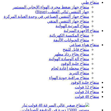
منفاخ طبي
منفاخ جهاز ضغط مجرى الهواء الإيجابي المستمر
جهاز التنفس ثنائي القطب (Bipap)
منفاخ جهاز التنفس الصناعي في وحدة العناية المركزة
منفاخ جهاز التنفس المنقي
منفاخ المرتبة الهوائية
منفاخ الأجهزة المنزلية
منفاخ المكنسة الكهربائية
منفاخ الحيوانات الأليفة
منفاخ هواء صناعي
منفاخ قابل للنفخ
منفاخ بخاخ رذاذ مطهر
منفاخ آلة الوسادة الهوائية
منفاخ خلية الوقود
منفاخ محطة إعادة لحام
منفاخ التبريد
منفاخ مراقبة جودة الهواء
منفاخ خلية الوقود
منفاخ 12 فولت
منفاخ 24 فولت
منفاخ 48 فولت