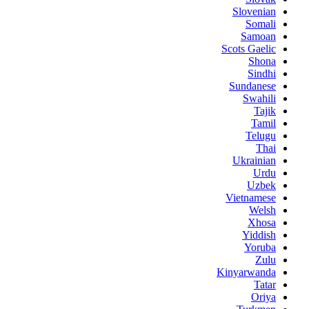
Slovenian
Somali
Samoan
Scots Gaelic
Shona
Sindhi
Sundanese
Swahili
Tajik
Tamil
Telugu
Thai
Ukrainian
Urdu
Uzbek
Vietnamese
Welsh
Xhosa
Yiddish
Yoruba
Zulu
Kinyarwanda
Tatar
Oriya