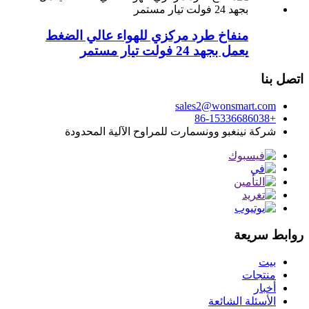
منفاخ طرد مركزي للهواء عالي الضغط
يعمل بجهد 24 فولت تيار مستمر
اتصل بنا
sales2@wonsmart.com
+86-15336686038
شركة نينغبو وونسمارت للمراوح الآلية المحدودة
روابط سريعة
بيت
منتجات
أخبار
الأسئلة الشائعة