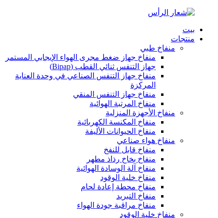
بيت
منتجات
منفاخ طبي
منفاخ جهاز ضغط مجرى الهواء الإيجابي المستمر
جهاز التنفس ثنائي القطب (Bipap)
منفاخ جهاز التنفس الصناعي في وحدة العناية
المركزة
منفاخ جهاز التنفس المنقي
منفاخ المرتبة الهوائية
منفاخ الأجهزة المنزلية
منفاخ المكنسة الكهربائية
منفاخ الحيوانات الأليفة
منفاخ هواء صناعي
منفاخ قابل للنفخ
منفاخ بخاخ رذاذ مطهر
منفاخ آلة الوسادة الهوائية
منفاخ خلية الوقود
منفاخ محطة إعادة لحام
منفاخ التبريد
منفاخ مراقبة جودة الهواء
منفاخ خلية الوقود