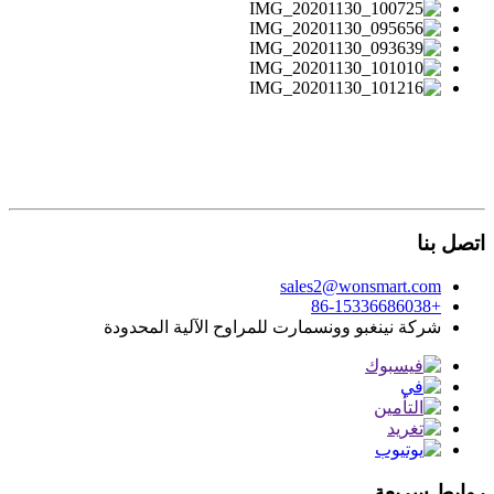
اتصل بنا
sales2@wonsmart.com
+86-15336686038
شركة نينغبو وونسمارت للمراوح الآلية المحدودة
روابط سريعة