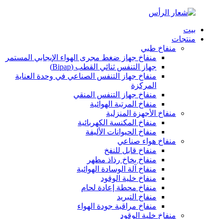
بيت
منتجات
منفاخ طبي
منفاخ جهاز ضغط مجرى الهواء الإيجابي المستمر
جهاز التنفس ثنائي القطب (Bipap)
منفاخ جهاز التنفس الصناعي في وحدة العناية
المركزة
منفاخ جهاز التنفس المنقي
منفاخ المرتبة الهوائية
منفاخ الأجهزة المنزلية
منفاخ المكنسة الكهربائية
منفاخ الحيوانات الأليفة
منفاخ هواء صناعي
منفاخ قابل للنفخ
منفاخ بخاخ رذاذ مطهر
منفاخ آلة الوسادة الهوائية
منفاخ خلية الوقود
منفاخ محطة إعادة لحام
منفاخ التبريد
منفاخ مراقبة جودة الهواء
منفاخ خلية الوقود