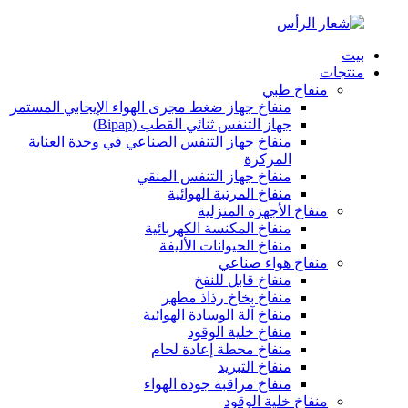
بيت
منتجات
منفاخ طبي
منفاخ جهاز ضغط مجرى الهواء الإيجابي المستمر
جهاز التنفس ثنائي القطب (Bipap)
منفاخ جهاز التنفس الصناعي في وحدة العناية
المركزة
منفاخ جهاز التنفس المنقي
منفاخ المرتبة الهوائية
منفاخ الأجهزة المنزلية
منفاخ المكنسة الكهربائية
منفاخ الحيوانات الأليفة
منفاخ هواء صناعي
منفاخ قابل للنفخ
منفاخ بخاخ رذاذ مطهر
منفاخ آلة الوسادة الهوائية
منفاخ خلية الوقود
منفاخ محطة إعادة لحام
منفاخ التبريد
منفاخ مراقبة جودة الهواء
منفاخ خلية الوقود