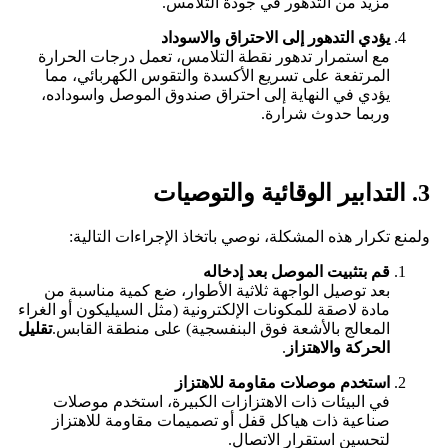
مزيد من التدهور في جودة التلامس.
يؤدي التدهور إلى الاحتراق والاسوداد
مع استمرار تدهور نقطة التلامس، تعمل درجات الحرارة
المرتفعة على تسريع الأكسدة والتقوس الكهربائي، مما
يؤدي في النهاية إلى احتراق صندوق الموصل واسوداده،
وربما حدوث شرارة.
3. التدابير الوقائية والتوصيات
ولمنع تكرار هذه المشكلة، نوصي باتخاذ الإجراءات التالية:
قم بتثبيت الموصل بعد إدخاله
بعد توصيل الواجهة ثلاثية الأطوار، ضع كمية مناسبة من
مادة لاصقة للمكونات الإلكترونية (مثل السيليكون أو الغراء
المعالج بالأشعة فوق البنفسجية) على منطقة القابس.
تقليل
الحركة والاهتزاز
.
استخدم موصلات مقاومة للاهتزاز
في البيئات ذات الاهتزازات الكبيرة، استخدم موصلات
صناعية ذات هياكل قفل أو تصميمات مقاومة للاهتزاز
لتحسين استقرار الاتصال.