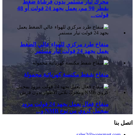
محرك تيار مستمر بدون فرشاة ضغط
بقطر 90 مم، يعمل بجهد 24 فولت أو 48
فولت...
منفاخ طرد مركزي للهواء عالي الضغط
يعمل بجهد 24 فولت تيار مستمر
منفاخ شفط مكنسة كهربائية محمولة
منفاخ فعال يعمل بجهد 24 فولت مزود
بمحمل كروي من نوع NMB و...
اتصل بنا
sales2@wonsmart.com