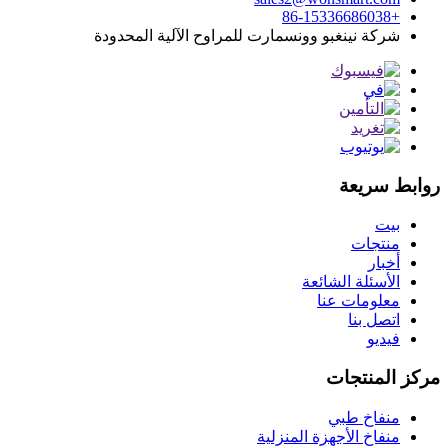
+86-15336686038
شركة نينغبو وونسمارت للمراوح الآلية المحدودة
روابط سريعة
بيت
منتجات
أخبار
الأسئلة الشائعة
معلومات عنا
اتصل بنا
فيديو
مركز المنتجات
منفاخ طبي
منفاخ الأجهزة المنزلية