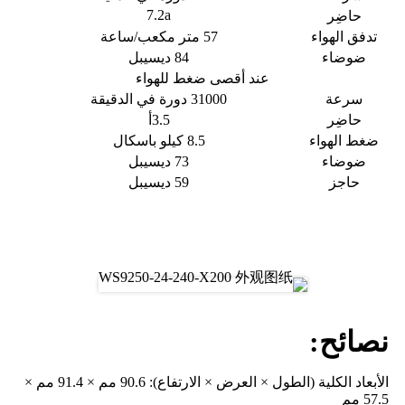
7.2
a
حاضِر
تدفق الهواء
57 متر مكعب/ساعة
ضوضاء
84 ديسيبل
عند أقصى ضغط للهواء
سرعة
31000 دورة في الدقيقة
حاضِر
3.5أ
ضغط الهواء
8.5 كيلو باسكال
ضوضاء
73 ديسيبل
حاجز
59 ديسيبل
رسم
نصائح:
الأبعاد الكلية (الطول × العرض × الارتفاع): 90.6 مم × 91.4 مم ×
57.5 مم