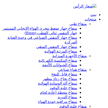
بيت
منتجات
منفاخ طبي
منفاخ جهاز ضغط مجرى الهواء الإيجابي المستمر
جهاز التنفس ثنائي القطب (Bipap)
منفاخ جهاز التنفس الصناعي في وحدة العناية
المركزة
منفاخ جهاز التنفس المنقي
منفاخ المرتبة الهوائية
منفاخ الأجهزة المنزلية
منفاخ المكنسة الكهربائية
منفاخ الحيوانات الأليفة
منفاخ هواء صناعي
منفاخ قابل للنفخ
منفاخ بخاخ رذاذ مطهر
منفاخ آلة الوسادة الهوائية
منفاخ خلية الوقود
منفاخ محطة إعادة لحام
منفاخ التبريد
منفاخ مراقبة جودة الهواء
منفاخ خلية الوقود