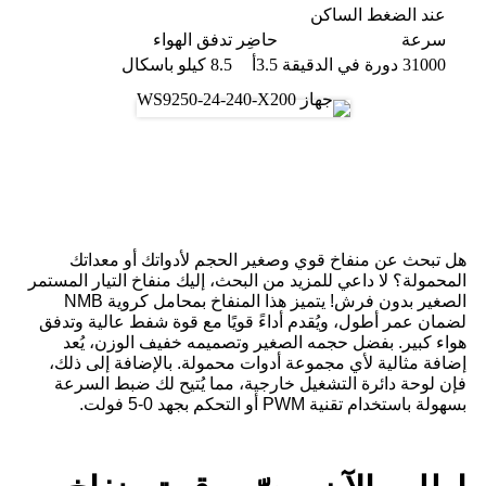
عند الضغط الساكن
سرعة
حاضِر
تدفق الهواء
31000 دورة في الدقيقة
3.5أ
8.5 كيلو باسكال
مزايا منفاخ التيار المستمر بدون
فرش
هل تبحث عن منفاخ قوي وصغير الحجم لأدواتك أو معداتك
المحمولة؟ لا داعي للمزيد من البحث، إليك منفاخ التيار المستمر
الصغير بدون فرش! يتميز هذا المنفاخ بمحامل كروية NMB
لضمان عمر أطول، ويُقدم أداءً قويًا مع قوة شفط عالية وتدفق
هواء كبير. بفضل حجمه الصغير وتصميمه خفيف الوزن، يُعد
إضافة مثالية لأي مجموعة أدوات محمولة. بالإضافة إلى ذلك،
فإن لوحة دائرة التشغيل خارجية، مما يُتيح لك ضبط السرعة
بسهولة باستخدام تقنية PWM أو التحكم بجهد 0-5 فولت.