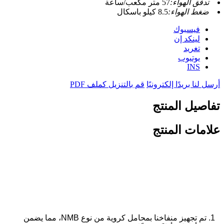
تدفق الهواء:
57 متر مكعب/ساعة
ضغط الهواء:
8.5 كيلو باسكال
فيسبوك
لينكد إن
تغريد
يوتيوب
INS
أرسل لنا بريدًا إلكترونيًا
قم بالتنزيل كملف PDF
تفاصيل المنتج
علامات المنتج
وحدة تحكم سرعة منفاخ التيار
المستمر بتقنية PWM
1. تم تجهيز منفاخنا بمحامل كروية من نوع NMB، مما يضمن