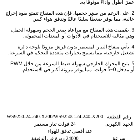
عمرًا أطول وأداءً موثوقًا به.
2. على الرغم من صغر حجمها، فإن هذه المنفاخ تتمتع بقوة إخراج
عالية، مما يوفر ضغطًا سلبيًا عاليًا وتدفق هواء كبير.
3. صُممت هذه المنفاخ مع مراعاة صغر الحجم وسهولة الحمل،
وهي مثالية للاستخدام في الأدوات أو المعدات المحمولة.
4. يأتي منفاخ التيار المستمر بدون فرش مزودًا بلوحة دائرة
تشغيل خارجية، مما يسمح بخيارات متعددة للتحكم في السرعة.
5. يتيح المحرك الخارجي سهولة ضبط السرعة من خلال PWM
أو مدخل 0~5 فولت، مما يوفر مرونة أكبر في الاستخدام.
مقدمة المنتج
WS9250-24-240-X200/WS9250C-24-240-X200
رقم القطعة
الجهد االكهربى
24 فولت تيار مستمر
عند أقصى تدفق للهواء
سرعة
24000 دورة في الدقيقة