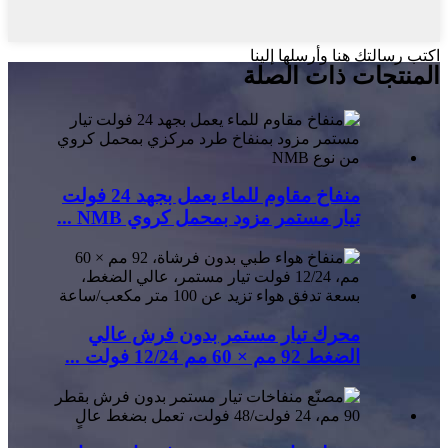
اكتب رسالتك هنا وأرسلها إلينا
المنتجات ذات الصلة
منفاخ مقاوم للماء يعمل بجهد 24 فولت
تيار مستمر مزود بمحمل كروي NMB ...
محرك تيار مستمر بدون فرش عالي
الضغط 92 مم × 60 مم 12/24 فولت ...