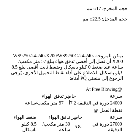
حجم المخرج: φ17 مم
حجم المدخل: φ22.5 مم
أداء المنفاخ
يمكن للمروحة WS9250-24-240-X200/WS9250C-24-240-
X200 أن تصل إلى أقصى تدفق هواء يبلغ 57 متر مكعب/
ساعة عند ضغط 0 كيلو باسكال وضغط ثابت أقصى يبلغ 8.5
كيلو باسكال. للاطلاع على أداء نقاط التحميل الأخرى، يُرجى
الرجوع إلى منحنى PQ أدناه:
@At Free Blowing
سرعة
حاضِر
تدفق الهواء
24000 دورة في الدقيقة
7.2أ
57 متر مكعب/ساعة
نقطة العمل @
سرعة
حاضِر
تدفق الهواء
ضغط الهواء
27000 دورة في
30 متر مكعب/
8.5 كيلو
5.8a
الدقيقة
ساعة
باسكال